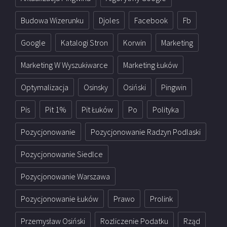
Budowa Wizerunku
Djoles
Facebook
Fb
Google
Katalogi Stron
Korwin
Marketing
Marketing W Wyszukiwarce
Marketing Łuków
Optymalizacja
Osinsky
Osiński
Pingwin
Pis
Pit 1%
Pit Łuków
Po
Polityka
Pozycjonowanie
Pozycjonowanie Radzyn Podlaski
Pozycjonowanie Siedlce
Pozycjonowanie Warszawa
Pozycjonowanie Łuków
Prawo
Prolink
Przemysław Osiński
Rozliczenie Podatku
Rząd