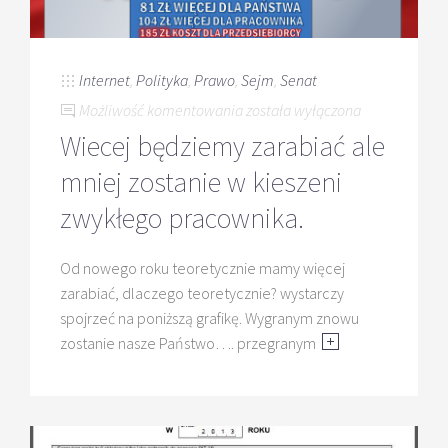
Internet
,
Polityka
,
Prawo
,
Sejm
,
Senat
Wiecej
Możliwość komentowania
została wyłączona
będziemy
Wiecej będziemy zarabiać ale
zarabiać
mniej zostanie w kieszeni
ale
mniej
zwykłego pracownika.
zostanie
w
Od nowego roku teoretycznie mamy więcej
kieszeni
zarabiać, dlaczego teoretycznie? wystarczy
zwykłego
spojrzeć na poniższą grafikę. Wygranym znowu
pracownika.
zostanie nasze Państwo…. przegranym