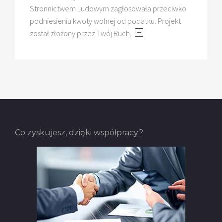
Stronnictwem Ludowym zagłosowała przeciwko
podniesieniu kwoty wolnej od podatku. Projekt
został złożony przez Twój Ruch,
Co zyskujesz, dzięki współpracy?