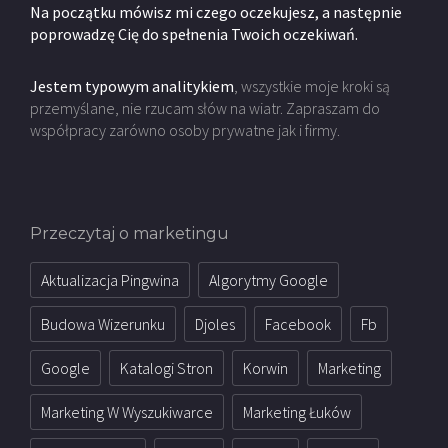
Na początku mówisz mi czego oczekujesz, a następnie
poprowadzę Cię do spełnenia Twoich oczekiwań.
Jestem typowym analitykiem
, wszystkie moje kroki są
przemyślane, nie rzucam słów na wiatr. Zapraszam do
współpracy zarówno osoby prywatne jak i firmy.
Przeczytaj o marketingu
Aktualizacja Pingwina
Algorytmy Google
Budowa Wizerunku
Djoles
Facebook
Fb
Google
Katalogi Stron
Korwin
Marketing
Marketing W Wyszukiwarce
Marketing Łuków