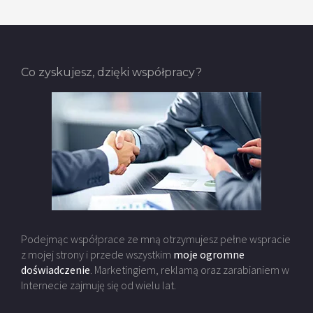
Co zyskujesz, dzięki współpracy?
Podejmąc współprace ze mną otrzymujesz pełne wspracie
z mojej strony i przede wszystkim
moje ogromne
doświadczenie
. Marketingiem, reklamą oraz zarabianiem w
Internecie zajmuję się od wielu lat.