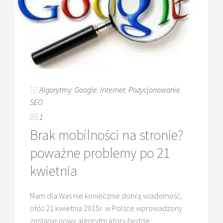
Algorytmy
,
Google
,
Internet
,
Pozycjonowanie
,
SEO
1
Brak mobilności na stronie?
poważne problemy po 21
kwietnia
Mam dla Was nie koniecznie dobrą wiadomość,
otóż 21 kwietnia 2015r w Polsce wprowadzony
zostanie nowy algorytm ktory będzie