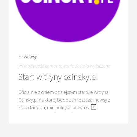
Newsy
Start
Możliwość komentowania
została wyłączona
witryny
Start witryny osinsky.pl
osinsky.pl
Oficjalnie z dniem dzisiejszym startuje witryna
Osinsky.pl na ktorej bede zamieszczał newsy z
kilku dziedzin, min polityki i prawa w