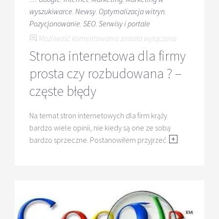
wyszukiwarce
,
Newsy
,
Optymalizacja witryn
,
Pozycjonowanie
,
SEO
,
Serwisy i portale
Strona
Możliwość komentowania
została wyłączona
internetowa
Strona internetowa dla firmy
dla
prosta czy rozbudowana ? –
firmy
prosta
częste błędy
czy
rozbudowana
Na temat stron internetowych dla firm krąży
?
bardzo wiele opinii, nie kiedy są one ze sobą
–
bardzo sprzeczne. Postanowiłem przyjrzeć
częste
błędy