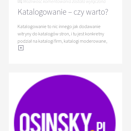
Katalogowanie
Możliwość komentowania
została wyłączona
–
Katalogowanie – czy warto?
czy
warto?
Katalogowanie to nic innego jak dodawanie
witryny do katalogów stron, i tu jest konkretny
podział na katalogi firm, katalogi moderowane,