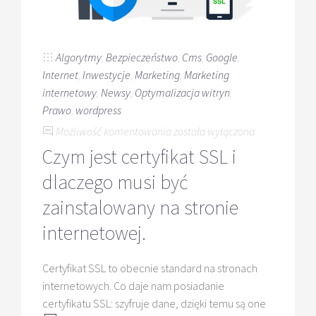
Algorytmy
,
Bezpieczeństwo
,
Cms
,
Google
,
Internet
,
Inwestycje
,
Marketing
,
Marketing
internetowy
,
Newsy
,
Optymalizacja witryn
,
Prawo
,
wordpress
Czym
Możliwość komentowania
została wyłączona
jest
Czym jest certyfikat SSL i
certyfikat
dlaczego musi być
SSL
i
zainstalowany na stronie
dlaczego
internetowej.
musi
być
Certyfikat SSL to obecnie standard na stronach
zainstalowany
internetowych. Co daje nam posiadanie
na
certyfikatu SSL: szyfruje dane, dzięki temu są one
stronie