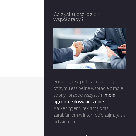
Co zyskujesz, dzięki
współpracy?
Podejmąc współprace ze mną
otrzymujesz pełne wspracie z mojej
strony i przede wszystkim
moje
ogromne doświadczenie
.
Marketingiem, reklamą oraz
zarabianiem w Internecie zajmuję się
od wielu lat.