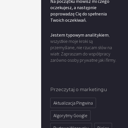
Na początku mówisz mi czego
oczekujesz, a następnie
poprowadzę Cię do spełnenia
Twoich oczekiwań.
Jestem typowym analitykiem
,
wszystkie moje kroki są
przemyślane, nie rzucam słów na
wiatr. Zapraszam do współpracy
zarówno osoby prywatne jak i firmy.
Przeczytaj o marketingu
Aktualizacja Pingwina
Algorytmy Google