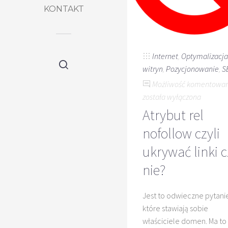
KONTAKT
Internet
,
Optymalizacja
witryn
,
Pozycjonowanie
,
S
Możliwość komentowa
została wyłączona
Atrybut rel
nofollow czyli
ukrywać linki c
nie?
Jest to odwieczne pytani
które stawiają sobie
właściciele domen. Ma to