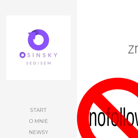
z
START
O MNIE
NEWSY