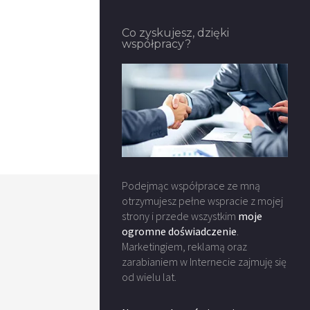
Co zyskujesz, dzięki
współpracy?
Podejmąc współprace ze mną
otrzymujesz pełne wspracie z mojej
strony i przede wszystkim
moje
ogromne doświadczenie
.
Marketingiem, reklamą oraz
zarabianiem w Internecie zajmuję się
od wielu lat.