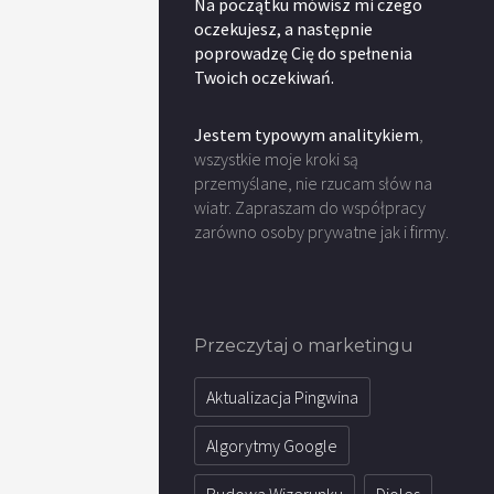
Na początku mówisz mi czego
oczekujesz, a następnie
poprowadzę Cię do spełnenia
Twoich oczekiwań.
Jestem typowym analitykiem
,
wszystkie moje kroki są
przemyślane, nie rzucam słów na
wiatr. Zapraszam do współpracy
zarówno osoby prywatne jak i firmy.
Przeczytaj o marketingu
Aktualizacja Pingwina
Algorytmy Google