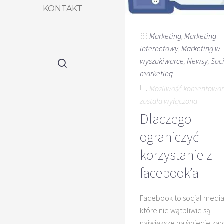
KONTAKT
Marketing
,
Marketing
internetowy
,
Marketing w
wyszukiwarce
,
Newsy
,
Soci
marketing
Możliwość komentowa
została wyłączona
Dlaczego
ograniczyć
korzystanie z
facebook’a
Facebook to socjal media
które nie wątpliwie są
największe na świecie za