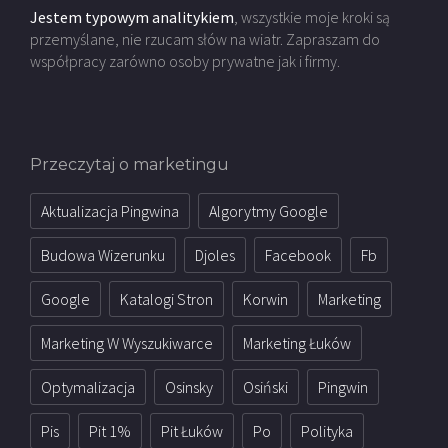
Jestem typowym analitykiem
, wszystkie moje kroki są
przemyślane, nie rzucam słów na wiatr. Zapraszam do
współpracy zarówno osoby prywatne jak i firmy.
Przeczytaj o marketingu
Aktualizacja Pingwina
Algorytmy Google
Budowa Wizerunku
Djoles
Facebook
Fb
Google
Katalogi Stron
Korwin
Marketing
Marketing W Wyszukiwarce
Marketing Łuków
Optymalizacja
Osinsky
Osiński
Pingwin
Pis
Pit 1%
Pit Łuków
Po
Polityka