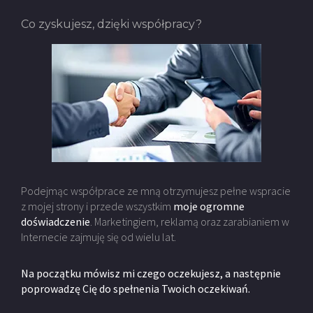
Co zyskujesz, dzięki współpracy?
Podejmąc współprace ze mną otrzymujesz pełne wspracie
z mojej strony i przede wszystkim
moje ogromne
doświadczenie
. Marketingiem, reklamą oraz zarabianiem w
Internecie zajmuję się od wielu lat.
Na początku mówisz mi czego oczekujesz, a następnie
poprowadzę Cię do spełnenia Twoich oczekiwań.