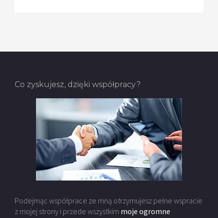
Co zyskujesz, dzięki współpracy?
Podejmąc współprace ze mną otrzymujesz pełne wspracie
z mojej strony i przede wszystkim
moje ogromne