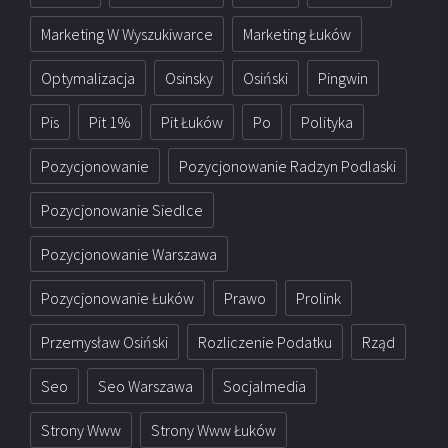
Marketing W Wyszukiwarce
Marketing Łuków
Optymalizacja
Osinsky
Osiński
Pingwin
Pis
Pit 1%
Pit Łuków
Po
Polityka
Pozycjonowanie
Pozycjonowanie Radzyn Podlaski
Pozycjonowanie Siedlce
Pozycjonowanie Warszawa
Pozycjonowanie Łuków
Prawo
Prolink
Przemysław Osiński
Rozliczenie Podatku
Rząd
Seo
Seo Warszawa
Socjalmedia
Strony Www
Strony Www Łuków