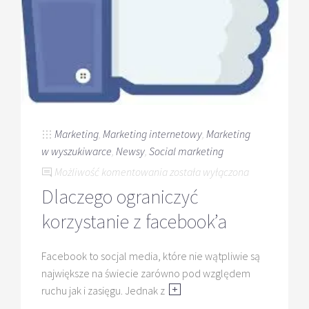
Marketing
,
Marketing internetowy
,
Marketing
w wyszukiwarce
,
Newsy
,
Social marketing
Dlaczego
Możliwość komentowania
została wyłączona
ograniczyć
Dlaczego ograniczyć
korzystanie
korzystanie z facebook’a
z
facebook’a
Facebook to socjal media, które nie wątpliwie są
największe na świecie zarówno pod względem
ruchu jak i zasięgu. Jednak z