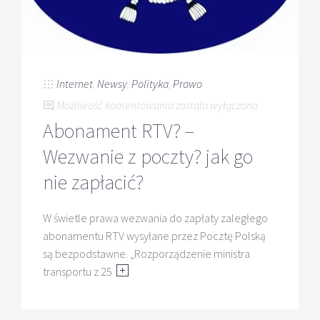
Internet
,
Newsy
,
Polityka
,
Prawo
Abonament
Możliwość komentowania
została wyłączona
RTV?
Abonament RTV? –
–
Wezwanie z poczty? jak go
Wezwanie
z
nie zapłacić?
poczty?
jak
W świetle prawa wezwania do zapłaty zaległego
go
abonamentu RTV wysyłane przez Pocztę Polską
nie
są bezpodstawne. „Rozporządzenie ministra
zapłacić?
transportu z 25