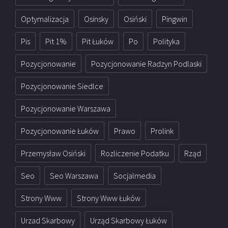
Optymalizacja
Osinsky
Osiński
Pingwin
Pis
Pit 1%
Pit Łuków
Po
Polityka
Pozycjonowanie
Pozycjonowanie Radzyn Podlaski
Pozycjonowanie Siedlce
Pozycjonowanie Warszawa
Pozycjonowanie Łuków
Prawo
Prolink
Przemysław Osiński
Rozliczenie Podatku
Rząd
Seo
Seo Warszawa
Socjalmedia
Strony Www
Strony Www Łuków
Urzad Skarbowy
Urząd Skarbowy Łuków