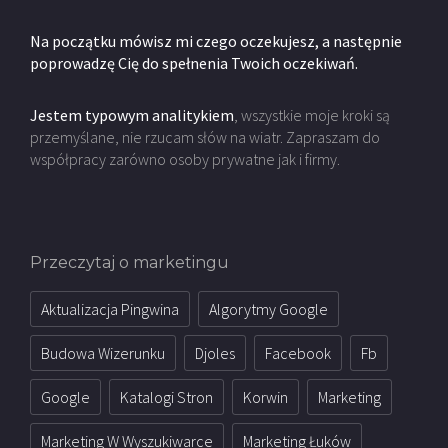
Na początku mówisz mi czego oczekujesz, a następnie
poprowadzę Cię do spełnenia Twoich oczekiwań.
Jestem typowym analitykiem
, wszystkie moje kroki są
przemyślane, nie rzucam słów na wiatr. Zapraszam do
współpracy zarówno osoby prywatne jak i firmy.
Przeczytaj o marketingu
Aktualizacja Pingwina
Algorytmy Google
Budowa Wizerunku
Djoles
Facebook
Fb
Google
Katalogi Stron
Korwin
Marketing
Marketing W Wyszukiwarce
Marketing Łuków