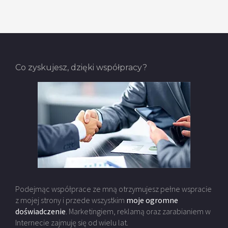
Co zyskujesz, dzięki współpracy?
Podejmąc współprace ze mną otrzymujesz pełne wspracie
z mojej strony i przede wszystkim
moje ogromne
doświadczenie
. Marketingiem, reklamą oraz zarabianiem w
Internecie zajmuję się od wielu lat.