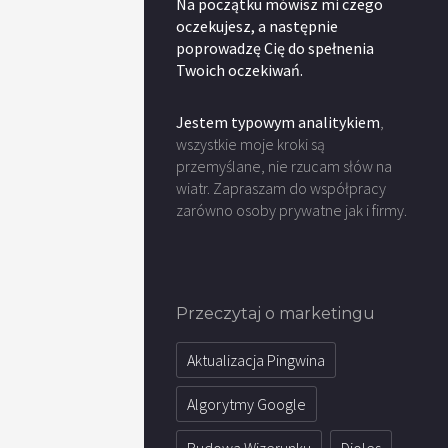
Na początku mówisz mi czego
oczekujesz, a następnie
poprowadzę Cię do spełnenia
Twoich oczekiwań.
Jestem typowym analitykiem
,
wszystkie moje kroki są
przemyślane, nie rzucam słów na
wiatr. Zapraszam do współpracy
zarówno osoby prywatne jak i firmy.
Przeczytaj o marketingu
Aktualizacja Pingwina
Algorytmy Google