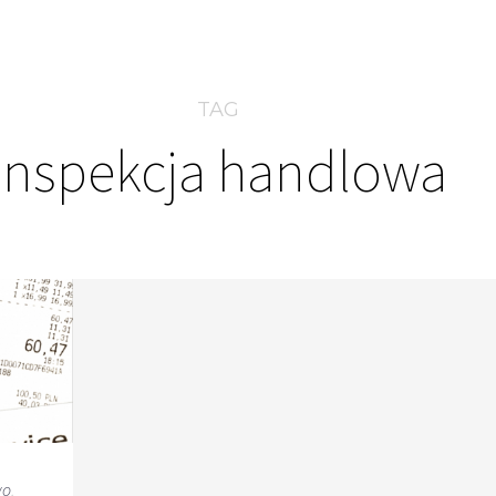
TAG
inspekcja handlowa
wo
,