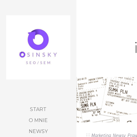
START
O MNIE
NEWSY
Marketing
,
Newsy
,
Pra