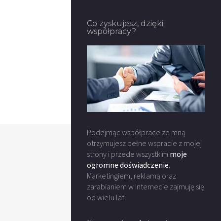
Co zyskujesz, dzięki
współpracy?
Podejmąc współprace ze mną
otrzymujesz pełne wspracie z mojej
strony i przede wszystkim
moje
ogromne doświadczenie
.
Marketingiem, reklamą oraz
zarabianiem w Internecie zajmuję się
od wielu lat.