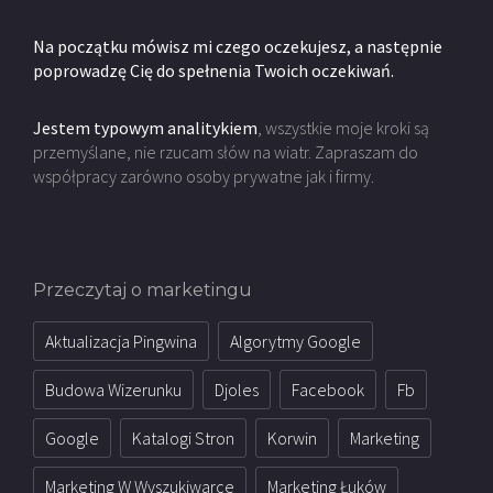
Na początku mówisz mi czego oczekujesz, a następnie
poprowadzę Cię do spełnenia Twoich oczekiwań.
Jestem typowym analitykiem
, wszystkie moje kroki są
przemyślane, nie rzucam słów na wiatr. Zapraszam do
współpracy zarówno osoby prywatne jak i firmy.
Przeczytaj o marketingu
Aktualizacja Pingwina
Algorytmy Google
Budowa Wizerunku
Djoles
Facebook
Fb
Google
Katalogi Stron
Korwin
Marketing
Marketing W Wyszukiwarce
Marketing Łuków