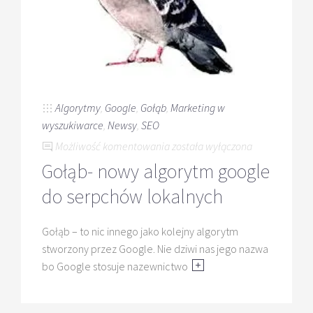
Algorytmy
,
Google
,
Gołąb
,
Marketing w
wyszukiwarce
,
Newsy
,
SEO
Gołąb-
Możliwość komentowania
została wyłączona
nowy
Gołąb- nowy algorytm google
algorytm
do serpchów lokalnych
google
do
Gołąb – to nic innego jako kolejny algorytm
serpchów
stworzony przez Google. Nie dziwi nas jego nazwa
lokalnych
bo Google stosuje nazewnictwo