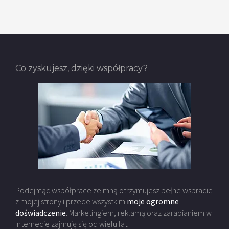
Co zyskujesz, dzięki współpracy?
Podejmąc współprace ze mną otrzymujesz pełne wspracie
z mojej strony i przede wszystkim
moje ogromne
doświadczenie
. Marketingiem, reklamą oraz zarabianiem w
Internecie zajmuję się od wielu lat.