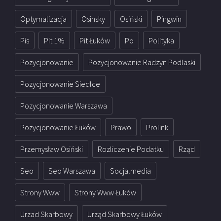
Optymalizacja
Osinsky
Osiński
Pingwin
Pis
Pit 1%
Pit Łuków
Po
Polityka
Pozycjonowanie
Pozycjonowanie Radzyn Podlaski
Pozycjonowanie Siedlce
Pozycjonowanie Warszawa
Pozycjonowanie Łuków
Prawo
Prolink
Przemysław Osiński
Rozliczenie Podatku
Rząd
Seo
Seo Warszawa
Socjalmedia
Strony Www
Strony Www Łuków
Urzad Skarbowy
Urząd Skarbowy Łuków