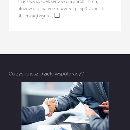
znaczący spadek serpów dla portali, stron,
blogów o tematyce muzycznej -mp3. Z moich
obserwacji wynika,
Co zyskujesz, dzięki współpracy?