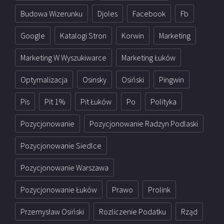
Budowa Wizerunku
Djoles
Facebook
Fb
Google
Katalogi Stron
Korwin
Marketing
Marketing W Wyszukiwarce
Marketing Łuków
Optymalizacja
Osinsky
Osiński
Pingwin
Pis
Pit 1%
Pit Łuków
Po
Polityka
Pozycjonowanie
Pozycjonowanie Radzyn Podlaski
Pozycjonowanie Siedlce
Pozycjonowanie Warszawa
Pozycjonowanie Łuków
Prawo
Prolink
Przemysław Osiński
Rozliczenie Podatku
Rząd