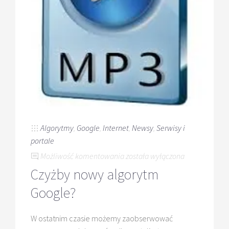
Algorytmy
,
Google
,
Internet
,
Newsy
,
Serwisy i
portale
Czyżby
Możliwość komentowania
została wyłączona
nowy
Czyżby nowy algorytm
algorytm
Google?
Google?
W ostatnim czasie możemy zaobserwować