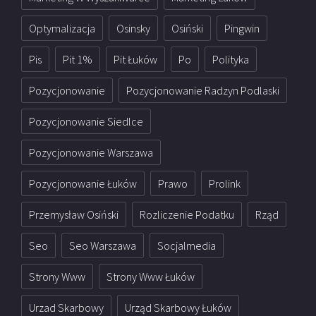
Optymalizacja
Osinsky
Osiński
Pingwin
Pis
Pit 1%
Pit Łuków
Po
Polityka
Pozycjonowanie
Pozycjonowanie Radzyn Podlaski
Pozycjonowanie Siedlce
Pozycjonowanie Warszawa
Pozycjonowanie Łuków
Prawo
Prolink
Przemysław Osiński
Rozliczenie Podatku
Rząd
Seo
Seo Warszawa
Socjalmedia
Strony Www
Strony Www Łuków
Urzad Skarbowy
Urząd Skarbowy Łuków