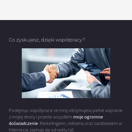
Co zyskujesz, dzięki współpracy?
Podejmąc współprace ze mną otrzymujesz pełne wspracie
z mojej strony i przede wszystkim
moje ogromne
doświadczenie
. Marketingiem, reklamą oraz zarabianiem w
Internecie zajmuję się od wielu lat.