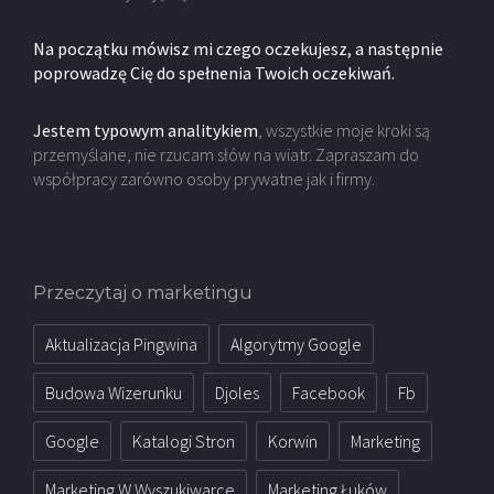
Na początku mówisz mi czego oczekujesz, a następnie
poprowadzę Cię do spełnenia Twoich oczekiwań.
Jestem typowym analitykiem
, wszystkie moje kroki są
przemyślane, nie rzucam słów na wiatr. Zapraszam do
współpracy zarówno osoby prywatne jak i firmy.
Przeczytaj o marketingu
Aktualizacja Pingwina
Algorytmy Google
Budowa Wizerunku
Djoles
Facebook
Fb
Google
Katalogi Stron
Korwin
Marketing
Marketing W Wyszukiwarce
Marketing Łuków