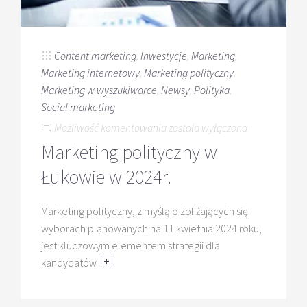
Content marketing
,
Inwestycje
,
Marketing
,
Marketing internetowy
,
Marketing polityczny
,
Marketing w wyszukiwarce
,
Newsy
,
Polityka
,
Social marketing
Marketing
Możliwość komentowania
została wyłączona
polityczny
Marketing polityczny w
w
Łukowie w 2024r.
Łukowie
w
Marketing polityczny, z myślą o zbliżających się
2024r.
wyborach planowanych na 11 kwietnia 2024 roku,
jest kluczowym elementem strategii dla
kandydatów