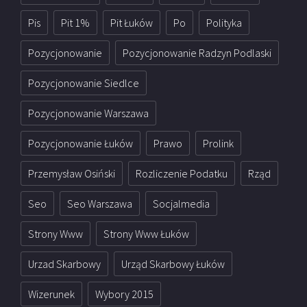
Pis
Pit 1%
Pit Łuków
Po
Polityka
Pozycjonowanie
Pozycjonowanie Radzyn Podlaski
Pozycjonowanie Siedlce
Pozycjonowanie Warszawa
Pozycjonowanie Łuków
Prawo
Prolink
Przemysław Osiński
Rozliczenie Podatku
Rząd
Seo
Seo Warszawa
Socjalmedia
Strony Www
Strony Www Łuków
Urzad Skarbowy
Urząd Skarbowy Łuków
Wizerunek
Wybory 2015