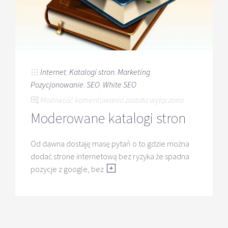
Internet
,
Katalogi stron
,
Marketing
,
Pozycjonowanie
,
SEO
,
White SEO
Moderowane
Możliwość komentowania
została wyłączona
katalogi
Moderowane katalogi stron
stron
Od dawna dostaję masę pytań o to gdzie można
dodać strone internetową bez ryzyka że spadna
pozycje z google, bez