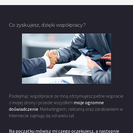
Co zyskujesz, dzięki współpracy?
Podejmąc współprace ze mną otrzymujesz pełne wspracie
z mojej strony i przede wszystkim
moje ogromne
doświadczenie
. Marketingiem, reklamą oraz zarabianiem w
Internecie zajmuję się od wielu lat.
Na początku mówisz mi czego oczekujesz, a następnie