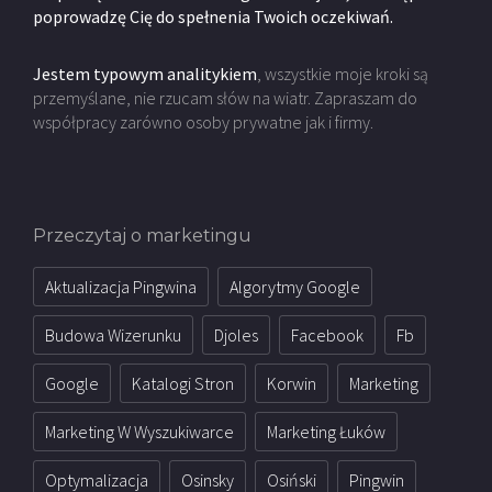
poprowadzę Cię do spełnenia Twoich oczekiwań.
Jestem typowym analitykiem
, wszystkie moje kroki są
przemyślane, nie rzucam słów na wiatr. Zapraszam do
współpracy zarówno osoby prywatne jak i firmy.
Przeczytaj o marketingu
Aktualizacja Pingwina
Algorytmy Google
Budowa Wizerunku
Djoles
Facebook
Fb
Google
Katalogi Stron
Korwin
Marketing
Marketing W Wyszukiwarce
Marketing Łuków
Optymalizacja
Osinsky
Osiński
Pingwin