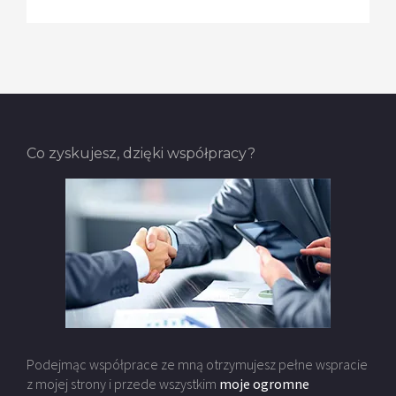
Co zyskujesz, dzięki współpracy?
Podejmąc współprace ze mną otrzymujesz pełne wspracie
z mojej strony i przede wszystkim
moje ogromne