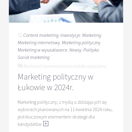
Content marketing
,
Inwestycje
,
Marketing
,
Marketing internetowy
,
Marketing polityczny
,
Marketing w wyszukiwarce
,
Newsy
,
Polityka
,
Social marketing
Marketing
Możliwość komentowania
została wyłączona
polityczny
Marketing polityczny w
w
Łukowie w 2024r.
Łukowie
w
Marketing polityczny, z myślą o zbliżających się
2024r.
wyborach planowanych na 11 kwietnia 2024 roku,
jest kluczowym elementem strategii dla
kandydatów