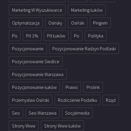
Marketing W Wyszukiwarce
Marketing Łuków
Optymalizacja
Osinsky
Osiński
Pingwin
Pis
Pit 1%
Pit Łuków
Po
Polityka
Pozycjonowanie
Pozycjonowanie Radzyn Podlaski
Pozycjonowanie Siedlce
Pozycjonowanie Warszawa
Pozycjonowanie Łuków
Prawo
Prolink
Przemysław Osiński
Rozliczenie Podatku
Rząd
Seo
Seo Warszawa
Socjalmedia
Strony Www
Strony Www Łuków