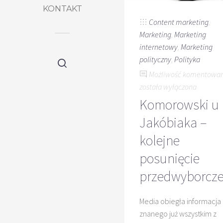
KONTAKT
Content marketing
,
Marketing
,
Marketing
internetowy
,
Marketing
polityczny
,
Polityka
Możliwość komentowa
została wyłączona
Komorowski u
Jakóbiaka –
kolejne
posunięcie
przedwyborcz
Media obiegła informacja i
znanego już wszystkim z