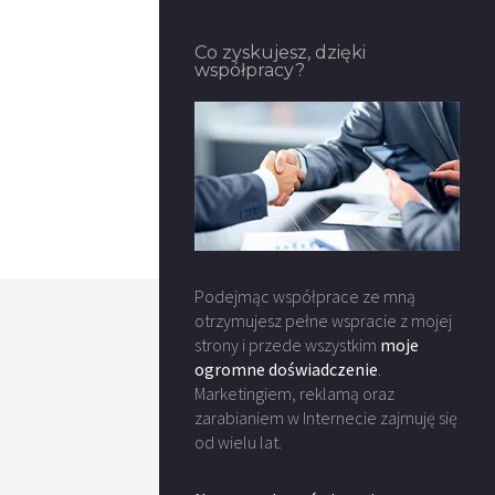
Co zyskujesz, dzięki
współpracy?
Podejmąc współprace ze mną
otrzymujesz pełne wspracie z mojej
strony i przede wszystkim
moje
ogromne doświadczenie
.
Marketingiem, reklamą oraz
zarabianiem w Internecie zajmuję się
od wielu lat.