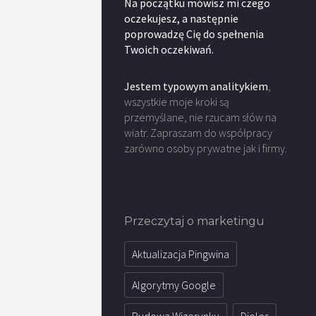
Na początku mówisz mi czego
oczekujesz, a następnie
poprowadzę Cię do spełnenia
Twoich oczekiwań.
Jestem typowym analitykiem
,
wszystkie moje kroki są
przemyślane, nie rzucam słów na
wiatr. Zapraszam do współpracy
zarówno osoby prywatne jak i firmy.
Przeczytaj o marketingu
Aktualizacja Pingwina
Algorytmy Google