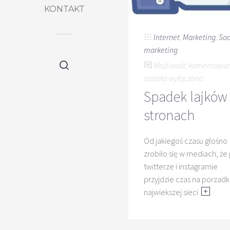
KONTAKT
Internet
,
Marketing
,
Soc
marketing
Możliwość komentowa
została wyłączona
Spadek lajków
stronach
Od jakiegoś czasu głośno
zrobiło się w mediach, że
twitterze i instagramie
przyjdzie czas na porzadk
najwiekszej sieci