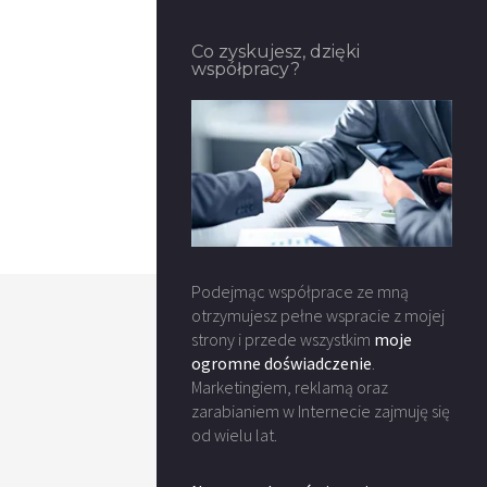
Co zyskujesz, dzięki
współpracy?
Podejmąc współprace ze mną
otrzymujesz pełne wspracie z mojej
strony i przede wszystkim
moje
ogromne doświadczenie
.
Marketingiem, reklamą oraz
zarabianiem w Internecie zajmuję się
od wielu lat.