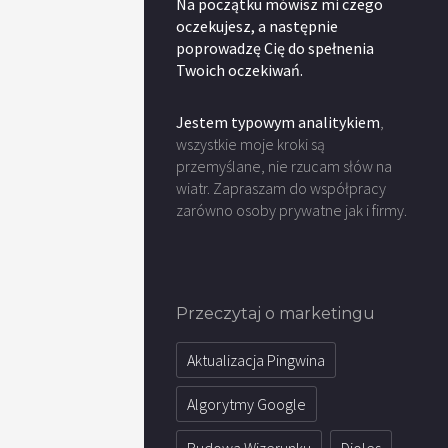
Na początku mówisz mi czego
oczekujesz, a następnie
poprowadzę Cię do spełnenia
Twoich oczekiwań.
Jestem typowym analitykiem
,
wszystkie moje kroki są
przemyślane, nie rzucam słów na
wiatr. Zapraszam do współpracy
zarówno osoby prywatne jak i firmy.
Przeczytaj o marketingu
Aktualizacja Pingwina
Algorytmy Google