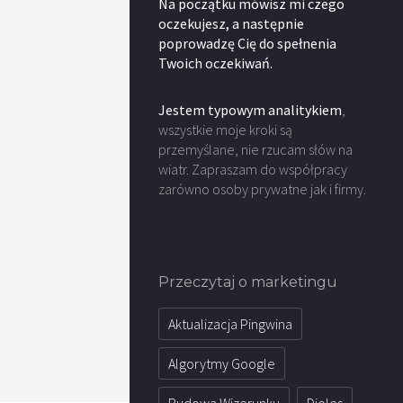
Na początku mówisz mi czego
oczekujesz, a następnie
poprowadzę Cię do spełnenia
Twoich oczekiwań.
Jestem typowym analitykiem
,
wszystkie moje kroki są
przemyślane, nie rzucam słów na
wiatr. Zapraszam do współpracy
zarówno osoby prywatne jak i firmy.
Przeczytaj o marketingu
Aktualizacja Pingwina
Algorytmy Google