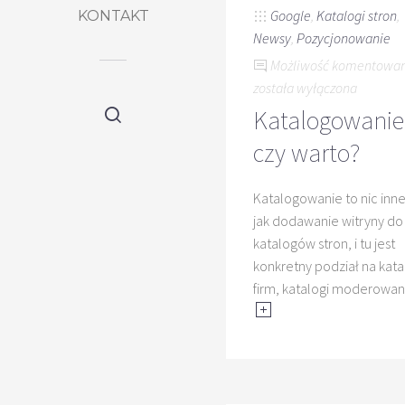
Google
,
Katalogi stron
,
KONTAKT
Newsy
,
Pozycjonowanie
Możliwość komentowa
została wyłączona
Katalogowanie
czy warto?
Katalogowanie to nic inn
jak dodawanie witryny do
katalogów stron, i tu jest
konkretny podział na kata
firm, katalogi moderowa