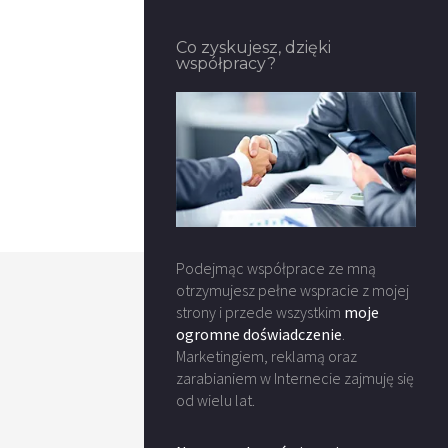
Co zyskujesz, dzięki
współpracy?
Podejmąc współprace ze mną
otrzymujesz pełne wspracie z mojej
strony i przede wszystkim
moje
ogromne doświadczenie
.
Marketingiem, reklamą oraz
zarabianiem w Internecie zajmuję się
od wielu lat.