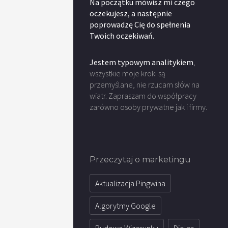
Na początku mówisz mi czego
oczekujesz, a następnie
poprowadzę Cię do spełnenia
Twoich oczekiwań.
Jestem typowym analitykiem
,
wszystkie moje kroki są
przemyślane, nie rzucam słów na
wiatr. Zapraszam do współpracy
zarówno osoby prywatne jak i firmy.
Przeczytaj o marketingu
Aktualizacja Pingwina
Algorytmy Google