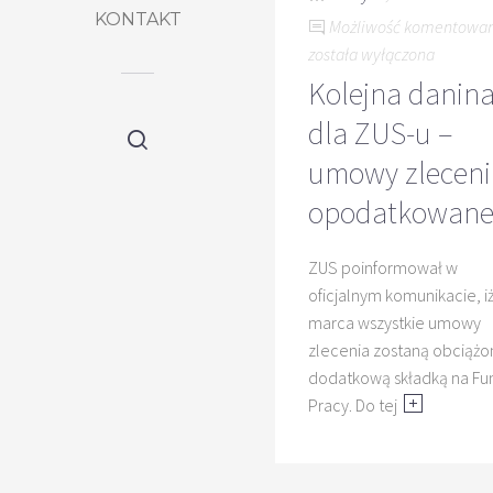
KONTAKT
Możliwość komentowa
została wyłączona
Kolejna danin
dla ZUS-u –
umowy zleceni
opodatkowan
ZUS poinformował w
oficjalnym komunikacie, i
marca wszystkie umowy
zlecenia zostaną obciążo
dodatkową składką na Fu
Pracy. Do tej