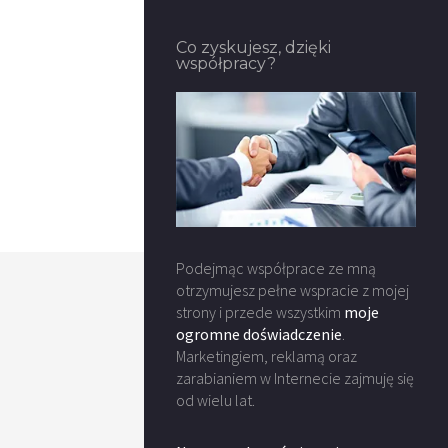
Co zyskujesz, dzięki
współpracy?
Podejmąc współprace ze mną
otrzymujesz pełne wspracie z mojej
strony i przede wszystkim
moje
ogromne doświadczenie
.
Marketingiem, reklamą oraz
zarabianiem w Internecie zajmuję się
od wielu lat.