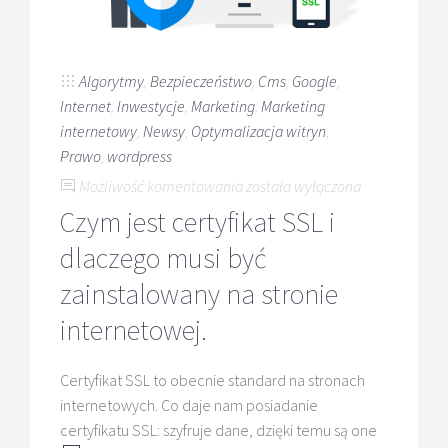
Algorytmy
,
Bezpieczeństwo
,
Cms
,
Google
,
Internet
,
Inwestycje
,
Marketing
,
Marketing
internetowy
,
Newsy
,
Optymalizacja witryn
,
Prawo
,
wordpress
Czym
Możliwość komentowania
została wyłączona
jest
Czym jest certyfikat SSL i
certyfikat
dlaczego musi być
SSL
i
zainstalowany na stronie
dlaczego
internetowej.
musi
być
Certyfikat SSL to obecnie standard na stronach
zainstalowany
internetowych. Co daje nam posiadanie
na
certyfikatu SSL: szyfruje dane, dzięki temu są one
stronie