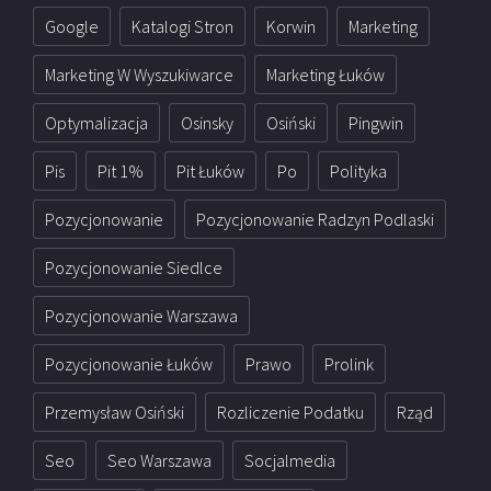
Google
Katalogi Stron
Korwin
Marketing
Marketing W Wyszukiwarce
Marketing Łuków
Optymalizacja
Osinsky
Osiński
Pingwin
Pis
Pit 1%
Pit Łuków
Po
Polityka
Pozycjonowanie
Pozycjonowanie Radzyn Podlaski
Pozycjonowanie Siedlce
Pozycjonowanie Warszawa
Pozycjonowanie Łuków
Prawo
Prolink
Przemysław Osiński
Rozliczenie Podatku
Rząd
Seo
Seo Warszawa
Socjalmedia