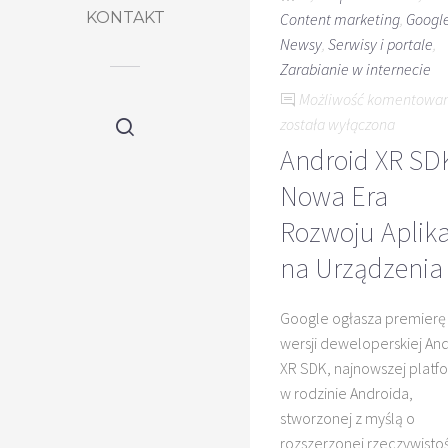
KONTAKT
Content marketing
,
Googl
Newsy
,
Serwisy i portale
,
Zarabianie w internecie
Możliwość komentowa
została wyłączona
Android XR SD
Nowa Era
Rozwoju Aplika
na Urządzenia
Google ogłasza premierę
wersji deweloperskiej An
XR SDK, najnowszej platf
w rodzinie Androida,
stworzonej z myślą o
rozszerzonej rzeczywistoś