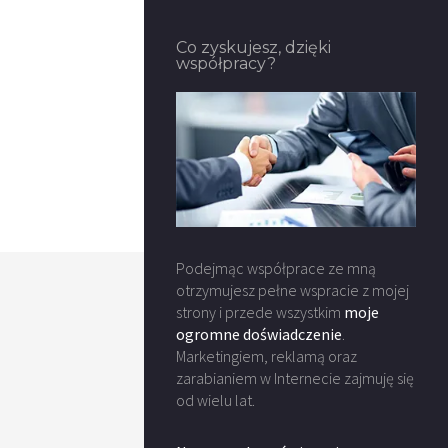
Co zyskujesz, dzięki
współpracy?
Podejmąc współprace ze mną
otrzymujesz pełne wspracie z mojej
strony i przede wszystkim
moje
ogromne doświadczenie
.
Marketingiem, reklamą oraz
zarabianiem w Internecie zajmuję się
od wielu lat.