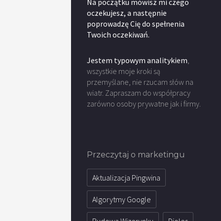
Na początku mówisz mi czego
oczekujesz, a następnie
poprowadzę Cię do spełnenia
Twoich oczekiwań.
Jestem typowym analitykiem
,
wszystkie moje kroki są
przemyślane, nie rzucam słów na
wiatr. Zapraszam do współpracy
zarówno osoby prywatne jak i firmy.
Przeczytaj o marketingu
Aktualizacja Pingwina
Algorytmy Google