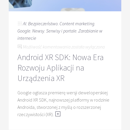
AI
,
Bezpieczeństwo
,
Content marketing
,
Google
,
Newsy
,
Serwisy i portale
,
Zarabianie w
internecie
Android
Możliwość komentowania
została wyłączona
XR
Android XR SDK: Nowa Era
SDK:
Rozwoju Aplikacji na
Nowa
Era
Urządzenia XR
Rozwoju
Aplikacji
Google ogłasza premierę wersji deweloperskiej
na
Android XR SDK, najnowszej platformy w rodzinie
Urządzenia
Androida, stworzonej z myślą o rozszerzonej
XR
rzeczywistości (XR).