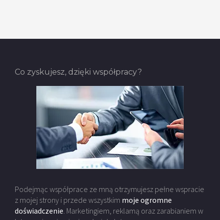
Co zyskujesz, dzięki współpracy?
Podejmąc współprace ze mną otrzymujesz pełne wspracie
z mojej strony i przede wszystkim
moje ogromne
doświadczenie
. Marketingiem, reklamą oraz zarabianiem w