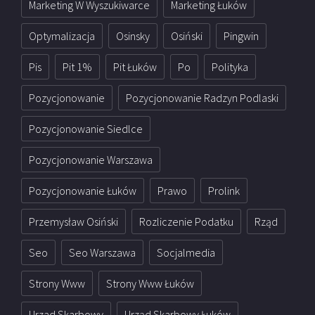
Marketing W Wyszukiwarce
Marketing Łuków
Optymalizacja
Osinsky
Osiński
Pingwin
Pis
Pit 1%
Pit Łuków
Po
Polityka
Pozycjonowanie
Pozycjonowanie Radzyn Podlaski
Pozycjonowanie Siedlce
Pozycjonowanie Warszawa
Pozycjonowanie Łuków
Prawo
Prolink
Przemysław Osiński
Rozliczenie Podatku
Rząd
Seo
Seo Warszawa
Socjalmedia
Strony Www
Strony Www Łuków
Urzad Skarbowy
Urząd Skarbowy Łuków